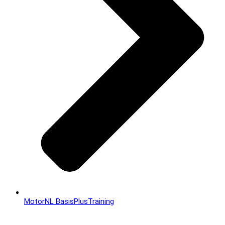
MotorNL BasisPlusTraining