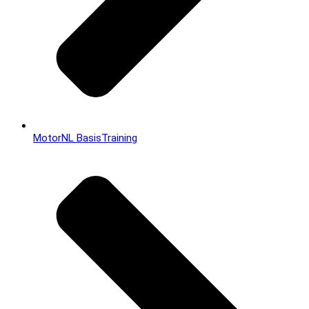
MotorNL BasisTraining