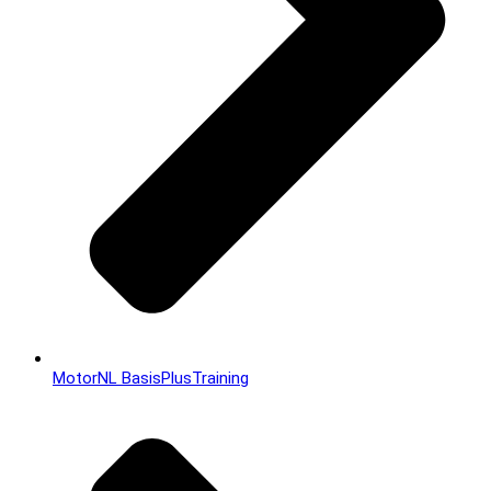
MotorNL BasisPlusTraining