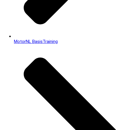
MotorNL BasisTraining